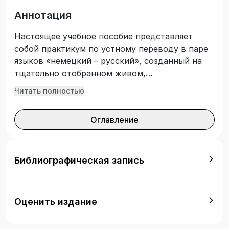
Аннотация
Настоящее учебное пособие представляет
собой практикум по устному переводу в паре
языков «немецкий – русский», созданный на
тщательно отобранном живом,
информативном, неполитизированном и
Читать полностью
неидеологизированном материале. Интервью
для двустороннего перевода составлены
Оглавление
автором на основе предшествующих
текстовых материалов. Учебный материал
разбит на 14 тематических уроков, в которых
представлены подготовительные,
Библиографическая запись
тренировочные и творческие упражнения по
формированию и развитию навыков и умений
устных видов перевода.
Оценить издание