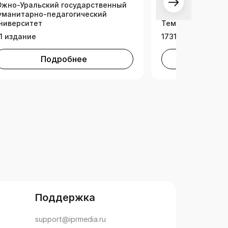
жно-Уральский государственный
уманитарно-педагогический
ниверситет
Тематическая ко
1 издание
1731 издание
Подробнее
Под
Поддержка
support@iprmedia.ru