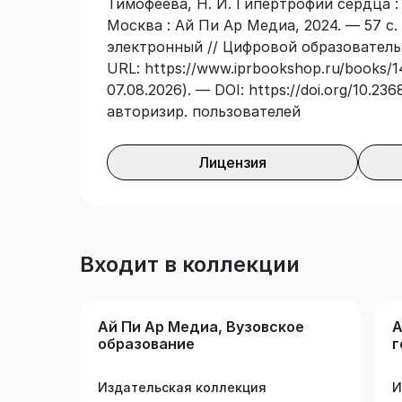
Тимофеева, Н. И. Гипертрофии сердца :
Москва : Ай Пи Ар Медиа, 2024. — 57 с.
электронный // Цифровой образователь
URL: https://www.iprbookshop.ru/books/1
07.08.2026). — DOI: https://doi.org/10.2
авторизир. пользователей
Лицензия
Входит в коллекции
Ай Пи Ар Медиа, Вузовское
А
образование
г
м
п
Издательская коллекция
И
о