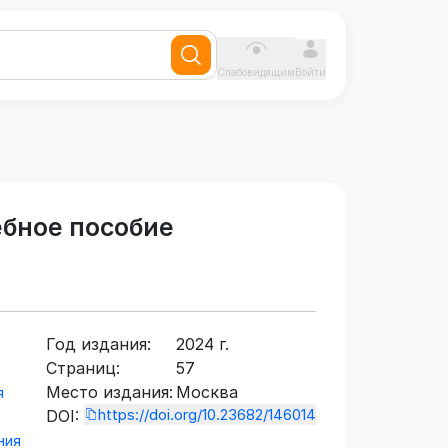
Слабовидящим
Войти
ебное пособие
Год издания:
2024 г.
Страниц:
57
Место издания:
Москва
я
https://doi.org/10.23682/146014
DOI:
ния