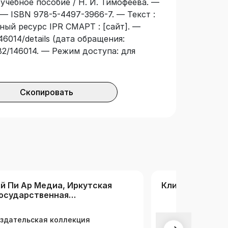
 учебное пособие / Н. И. Тимофеева. —
 — ISBN 978-5-4497-3966-7. — Текст :
ный ресурс IPR СМАРТ : [сайт]. —
46014/details (дата обращения:
3682/146014. — Режим доступа: для
Скопировать
й Пи Ар Медиа, Иркутская
Клиническая м
осударственная
едицинская академия
оследипломного
здательская коллекция
бразования