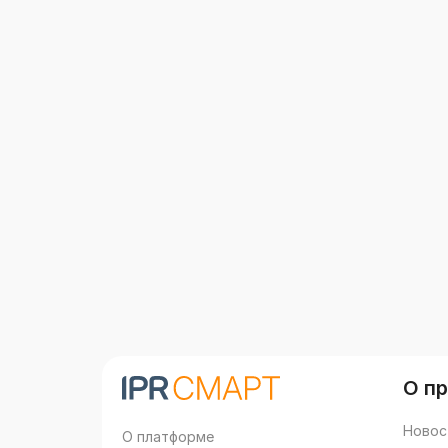
О п
Новос
О платформе