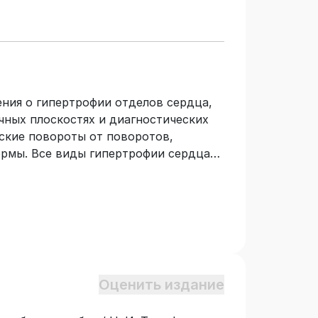
ния о гипертрофии отделов сердца,
чных плоскостях и диагностических
ские повороты от поворотов,
ормы. Все виды гипертрофии сердца
ы и литературных источников,
Российские стандарты. Учебное
х врачей функциональной
терапевтов и кардиологов. Издание
енной группы специальностей
дисциплин «Терапия», «Кардиология»,
Оценить издание