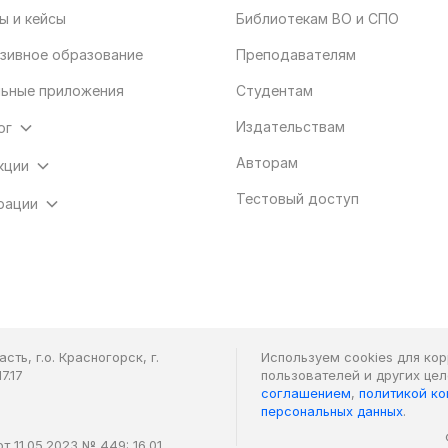
ы и кейсы
Библиотекам ВО и СПО
зивное образование
Преподавателям
ьные приложения
Студентам
Издательствам
ог
Авторам
кции
Тестовый доступ
рации
ть, г.о. Красногорск, г.
Используем cookies для ко
7.17
пользователей и других це
соглашением
,
политикой к
персональных данных
.
 11.05.2023 № 449: 16.01