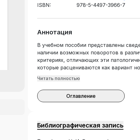
ISBN:
978-5-4497-3966-7
Аннотация
В учебном пособии представлены сведе
наличии возможных поворотов в разли
критериях, отличающих эти патологиче
которые расцениваются как вариант н
иллюстрированы ЭКГ из архива кафедр
Читать полностью
предложены алгоритмы диагностики и 
пособие предназначено для начинающи
Оглавление
диагностики, врачей общей практики, 
также будет полезно студентам укрупн
«Клиническая медицина» при изучении 
«Семейная медицина».
Библиографическая запись