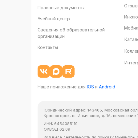
Отзыв
Правовые документы
Инклю
Учебный центр
Мобил
Сведения об образовательной
организации
Катал
Контакты
Колле
Интег
Наше приложение для
IOS
и
Android
Юридический адрес:
143405, Московская облас
Красногорск, ш. Ильинское, д. 1А, помещение 1
ИНН:
6454085119
ОКВЭД
62.09
Код вида деятельности по приказу Минцифры от