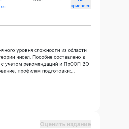
присвоен
тет
ичного уровня сложности из области
еории чисел. Пособие составлено в
 с учетом рекомендаций и ПрООП ВО
вание, профилям подготовки:
ка, Информатика и экономика.
елей и студентов педагогических
 задачи для проведения семинарских
-исследовательских лабораторных
ть использованы для проведения
тографии и приложениям теории
Оценить издание