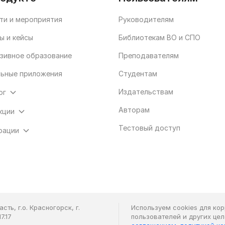
ти и мероприятия
Руководителям
ы и кейсы
Библиотекам ВО и СПО
зивное образование
Преподавателям
ьные приложения
Студентам
Издательствам
ог
Авторам
кции
Тестовый доступ
рации
ть, г.о. Красногорск, г.
Используем cookies для ко
7.17
пользователей и других це