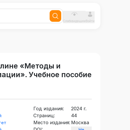
Слабовидящим
Войти
плине «Методы и
ации». Учебное пособие
Год издания:
2024 г.
Страниц:
44
й
Место издания:
Москва
тет
DOI:
й
Не