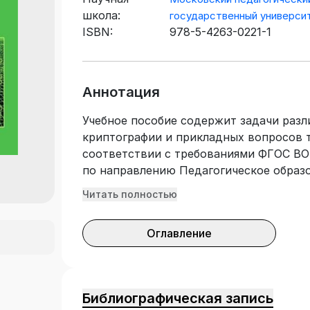
школа:
государственный универси
ISBN:
978-5-4263-0221-1
Аннотация
Учебное пособие содержит задачи разл
криптографии и прикладных вопросов т
соответствии с требованиями ФГОС ВО
по направлению Педагогическое образо
Информатика, Информатика и математи
Читать полностью
Пособие предназначено для преподават
вузов. В каждом разделе представлены
Оглавление
занятий, а также творческих и учебно
работ. Задачи пособия также могут бы
дисциплин по выбору по основам крип
чисел.
Библиографическая запись