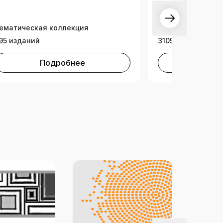
ематическая коллекция
Тематическая ко
95 изданий
3105 изданий
Подробнее
Под