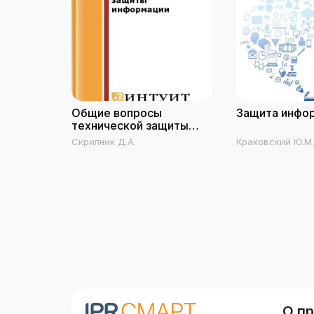
Общие вопросы
Защита инфо
технической защиты
информации
Скрипник Д.А.
Краковский Ю.М.
О п