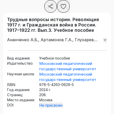
Трудные вопросы истории. Революция
1917 г. и Гражданская война в России.
1917–1922 гг. Вып.3. Учебное пособие
Ананченко А.Б., Артамонов Г.А., Глухарев
Н.Н., Зданович А.А., Попов В.П., Репников
А.В., Цветков В.Ж., Чураков Д.О., Шаповалов
В.Л., Юрьев А.И.
Вид издания:
Учебное пособие
Издательство:
Московский педагогический
государственный университет
Научная школа:
Московский педагогический
государственный университет
ISBN:
978-5-4263-0629-5
Год издания:
2024 г.
Страниц:
208
Место издания:
Москва
DOI:
Не присвоен