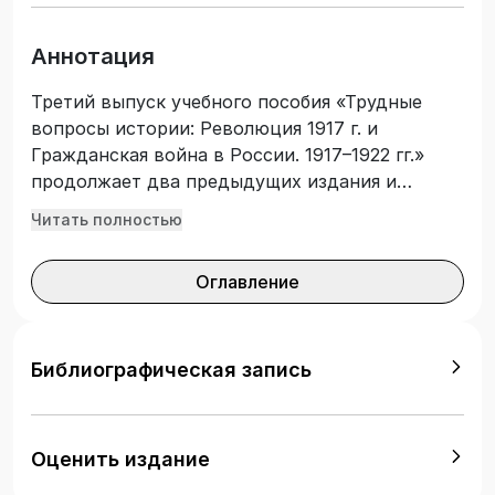
Аннотация
Третий выпуск учебного пособия «Трудные
вопросы истории: Революция 1917 г. и
Гражданская война в России. 1917–1922 гг.»
продолжает два предыдущих издания и
посвящен важнейшему событию XX века не
Читать полностью
только в отечественной, но и в мировой
истории. Узловые вопросы пособия: проблемы
Оглавление
государственного строительства и их решение
двумя противоборствующими лагерями –
«красными» и «белыми», развитие различных
форм демократии и системы рабочего
Библиографическая запись
самоуправления, многопартийность и
закономерности перехода к однопартийной
диктатуре, оценки 1917 г. современными
Оценить издание
российскими политиками, Октябрь 1917 в