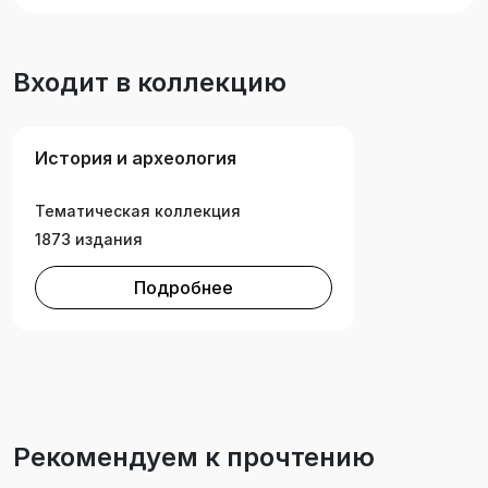
контексте исторической памяти и ряд других.
Пособие соответствует требованиям
Федерального государственного
Входит в коллекцию
образовательного стандарта высшего
образования и предназначено для учителей и
студентов.
История и археология
Тематическая коллекция
1873 издания
Подробнее
Рекомендуем к прочтению