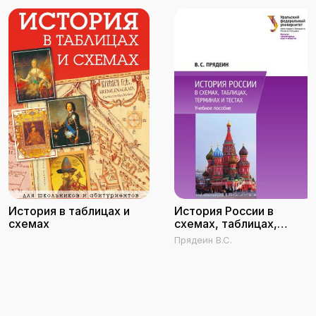
История в таблицах и
История России в
схемах
схемах, таблицах,
терминах и тестах
Прядеин В.С.