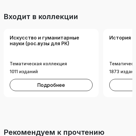
образование (с двумя профилями подготовки),
профили «История и Обществознание»,
Входит в коллекции
«История и Иностранный язык (английский)»;
46.03.01 История (профиль «Историческая
политология»).
Искусство и гуманитарные
История и
науки (рос.вузы для РК)
Тематическая коллекция
Тематическ
1011 изданий
1873 издан
Подробнее
Рекомендуем к прочтению