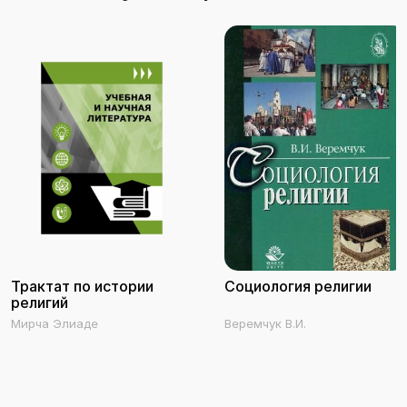
Трактат по истории
Социология религии
религий
Мирча Элиаде
Веремчук В.И.