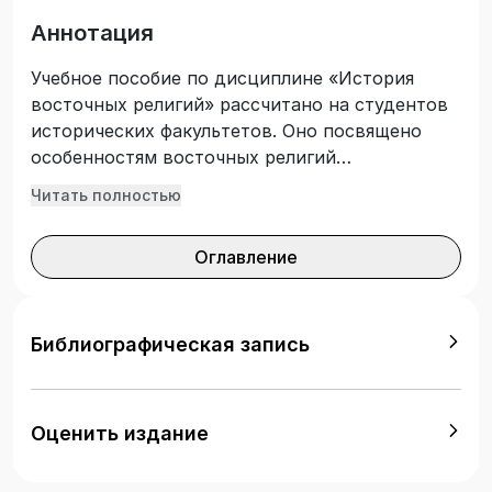
Аннотация
Учебное пособие по дисциплине «История
восточных религий» рассчитано на студентов
исторических факультетов. Оно посвящено
особенностям восточных религий
(преимущественно исламу) как закономерного
Читать полностью
явления в истории социальной и духовной
жизни человечества. Показан процесс и
Оглавление
обстоятельства формирования религий на
Востоке с последующим воздействием их на
общество. Пособие построено по проблемно-
хронологическому, страноведческому
Библиографическая запись
принципам. Учебное пособие рекомендовано
для студентов бакалавриата по направлениям
подготовки 44.03.01 Педагогическое
Оценить издание
образование (профиль «Историческое
образование»); 44.03.05 Педагогическое