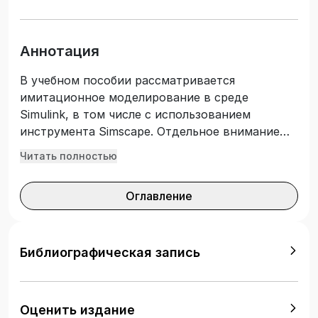
Аннотация
В учебном пособии рассматривается
имитационное моделирование в среде
Simulink, в том числе с использованием
инструмента Simscape. Отдельное внимание
уделено применению для моделирования
Читать полностью
простейших нейронных сетей с
использованием Matlab. Целью издания
Оглавление
является оказание помощи студентам в
освоении компьютерного моделирования
технических систем на примерах конкретного
использования моделирования для решения
Библиографическая запись
практических задач. Приведены примеры
анализа результатов. Целевой аудиторией
издания являются студенты, для которых
Оценить издание