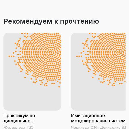
Рекомендуем к прочтению
Практикум по
Имитационное
дисциплине
моделирование систем
«Имитационное
Журавлева Т.Ю.
Черняева С.Н., Денисенко В.В.