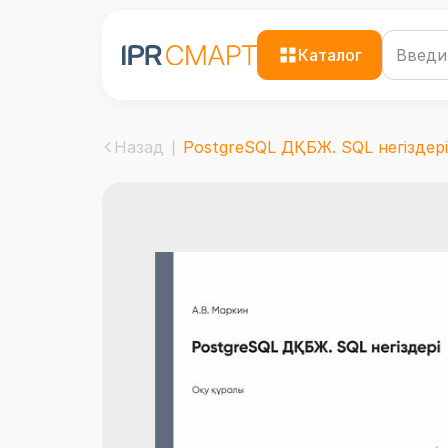
Каталог
Назад
PostgreSQL ДҚБЖ. SQL негіздері