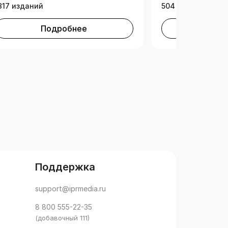
317 изданий
504 издания
Подробнее
Под
Поддержка
support@iprmedia.ru
8 800 555-22-35
(добавочный 111)