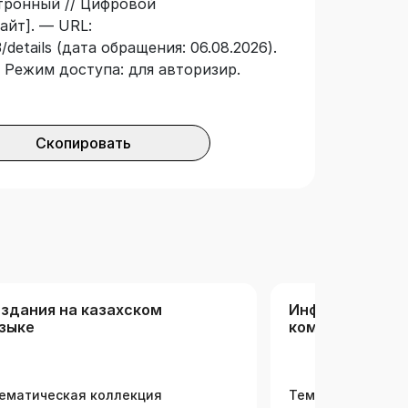
ктронный // Цифровой
еді. зертханалық практикум және
айт]. — URL:
лайн тестілеуден өту. «PostgreSQL
details (дата обращения: 06.08.2026).
қпараттық-коммуникациялық
 — Режим доступа: для авторизир.
ғары білім беру студенттеріне
Скопировать
здания на казахском
Информационн
зыке
коммуникацио
технологии (РК
ематическая коллекция
Тематическая ко