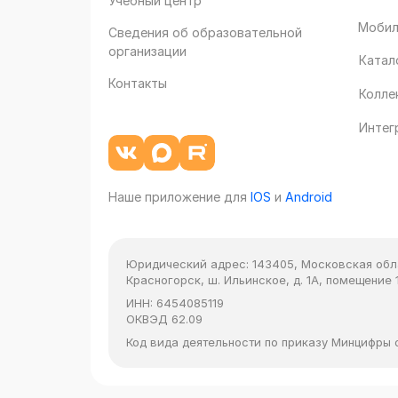
Учебный центр
Мобил
Сведения об образовательной
организации
Катал
Контакты
Колле
Интег
Наше приложение для
IOS
и
Android
Юридический адрес:
143405, Московская облас
Красногорск, ш. Ильинское, д. 1А, помещение 1
ИНН:
6454085119
ОКВЭД
62.09
Код вида деятельности по приказу Минцифры от