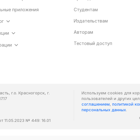
ьные приложения
Студентам
Издательствам
ог
Авторам
кции
Тестовый доступ
рации
ть, г.о. Красногорск, г.
Используем cookies для ко
7.17
пользователей и других це
соглашением
,
политикой к
персональных данных
.
 11.05.2023 № 449: 16.01