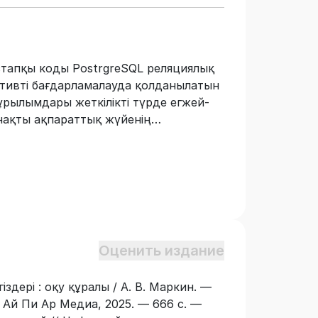
стапқы коды PostrgreSQL реляциялық
тивті бағдарламалауда қолданылатын
 құрылымдары жеткілікті түрде егжей-
 нақты ақпараттық жүйенің
ып табылатын оқу деректер базасына
ген мысалдарымен суреттелген.
делімен, бастапқы және сыртқы
ынастарды қалыпқа келтірумен,
нтаксисімен танысады. SQL-де
іктері егжей-тегжейлі
і іріктеу сұраныстарын
Оценить издание
 деректерді өзгерту. Автор әзірлеген
 қажетті теориялық білім мен
здері : оқу құралы / А. В. Маркин. —
с, сонымен қатар бағдарламалаудың
 Ай Пи Ар Медиа, 2025. — 666 с. —
ымен қатар өзінің жаңа кәсіби