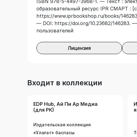
ISBN 978-5-4497-3968-1. — Текст : эле
құзыреттілігін тексеруге мүмкіндік бер
образовательный ресурс IPR СМАРТ : [с
оқулықтың барлық бөлімдері бойынша он
https://www.iprbookshop.ru/books/146283/
ДҚБЖ. SQL негіздері» пәнін оқитын «А
— DOI: https://doi.org/10.23682/146283.
технологиялар» білім беру саласының жо
пользователей
ұсынылды.
Лицензия
Входит в коллекции
EDP Hub, Ай Пи Ар Медиа
И
(для РК)
я
Издательская коллекция
«Ұлағат» баспасы
Т