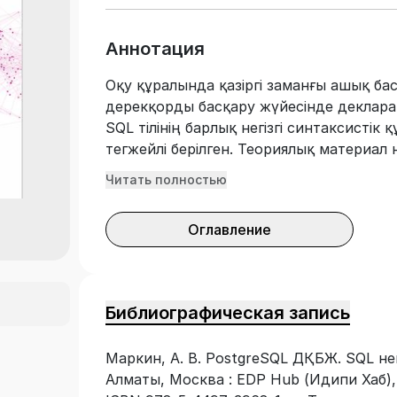
Аннотация
Оқу құралында қазіргі заманғы ашық ба
дерекқорды басқару жүйесінде деклара
SQL тілінің барлық негізгі синтаксистік
тегжейлі берілген. Теориялық материал
дерекқорының жеңілдетілген үлгісі бол
Читать полностью
сұраныстарды бағдарламалаудың көпте
Оқырман мәліметтердің реляциялық мо
Оглавление
кілттер сияқты негізгі ұғымдармен, қат
сонымен қатар SQL сұраныстарының си
декларативті бағдарламалаудың мүмкінд
қарастырылады, соның ішінде деректерд
Библиографическая запись
бағдарламалау, деректерді анықтау және
қосымша интернет-ресурстар оқырманға
Маркин, А. В. PostgreSQL ДҚБЖ. SQL негі
дағдыларды өз бетінше алуға ғана еме
Алматы, Москва : EDP Hub (Идипи Хаб),
практикалық дағдыларын меңгеруге, сон