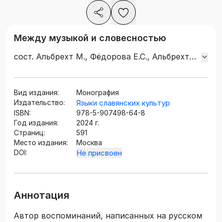
Между музыкой и словесностью
сост. Альбрехт М., Фёдорова Е.С., Альбрехт
В.А., ред. Альбрехт М.
Вид издания:
Монография
Издательство:
Языки славянских культур
ISBN:
978-5-907498-64-8
Год издания:
2024 г.
Страниц:
591
Место издания:
Москва
DOI:
Не присвоен
Аннотация
Автор воспоминаний, написанных на русском