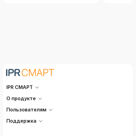
обихода стран Западной Европы, представляя
интерес для широкого читателя, для
филологов, музыковедов, культурологов,
историков развития научной мысли и
гуманитарных знаний.
IPR СМАРТ
О продукте
Пользователям
Поддержка