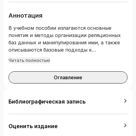
Аннотация
В учебном пособии излагаются основные
понятия и методы организации реляционных
баз данных и манипулирования ими, а также
описываются базовые подходы к
проектированию реляционных баз данных,
Читать полностью
вводится понятие реляционной модели
данных, обсуждаются структурная,
Оглавление
манипуляционная и целостная составляющие
модели. В издании обсуждаются важные
аспекты теории баз данных, связанные с
функциональными зависимостями,
Библиографическая запись
описываются процесс проектирования
реляционных баз данных на основе принципов
нормализации, а также подходы к
Оценить издание
проектированию реляционных баз данных с