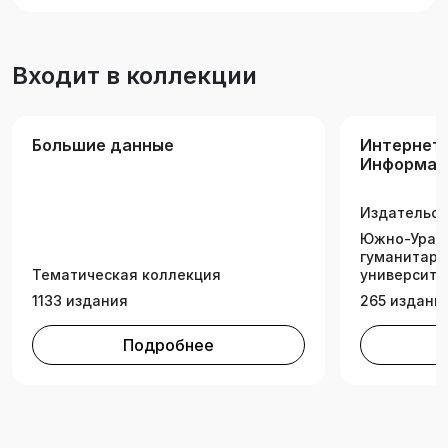
использованием диаграммных семантических
моделей данных.
Входит в коллекции
Большие данные
Интернет
Информац
Технологи
Издательск
Южно-Ураль
гуманитарн
Тематическая коллекция
университе
1133 издания
265 издани
Подробнее