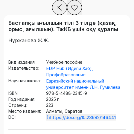
Бастапқы ағылшын тілі 3 тілде (қазақ,
орыс, ағылшын). ТжКБ үшін оқу құралы
Нұржанова Ж.Ж.
Вид издания:
Учебное пособие
Издательство:
EDP Hub (Идипи Хаб),
Профобразование
Научная школа:
Евразийский национальный
университет имени Л.Н. Гумилева
ISBN:
978-5-4488-2345-9
Год издания:
2025 г.
Страниц:
223
Место издания:
Алматы, Саратов
DOI:
https://doi.org/10.23682/146441