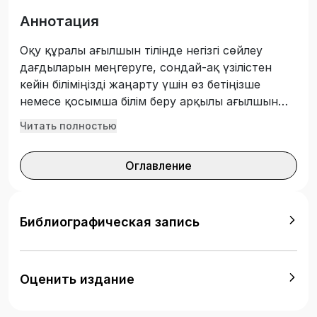
Аннотация
Оқу құралы ағылшын тілінде негізгі сөйлеу
дағдыларын меңгеруге, сондай-ақ үзілістен
кейін біліміңізді жаңарту үшін өз бетіңізше
немесе қосымша білім беру арқылы ағылшын
тілін үйренуге көмектеседі. Оқу құралы «Шетел
Читать полностью
тілі (ағылшын тілі)» пәнін оқитын ТжКБ
студенттеріне арналған.
Оглавление
Библиографическая запись
Оценить издание