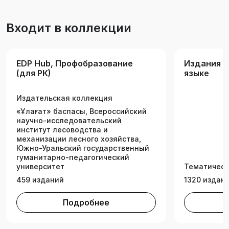
Входит в коллекции
EDP Hub, Профобразование
Издания н
(для РК)
языке
Издательская коллекция
«Ұлағат» баспасы, Всероссийский
научно-исследовательский
институт лесоводства и
механизации лесного хозяйства,
Южно-Уральский государственный
гуманитарно-педагогический
университет
Тематическ
459 изданий
1320 издан
Подробнее