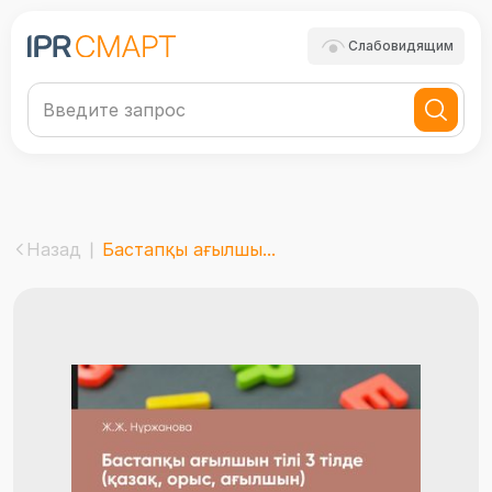
Слабовидящим
Назад
Бастапқы ағылшы...