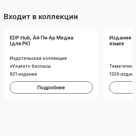
Входит в коллекции
EDP Hub, Ай Пи Ар Медиа
Издания н
(для РК)
языке
Издательская коллекция
«Ұлағат» баспасы
Тематическ
821 издание
1320 издан
Подробнее