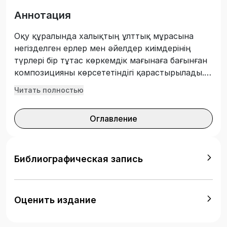
Аннотация
Оқу құралында халықтың ұлттық мұрасына
негізделген ерлер мен әйелдер киімдерінің
түрлері бір тұтас көркемдік мағынаға бағынған
композицияны көрсететіндігі қарастырылады.
Киім дизайны өнерінің жаңа тәсілдерін
Читать полностью
ойластырып, олардан жаңадан киім үлгілерін
жасап шығару кезеңдері баяндалады.
Оглавление
Ұсынылып отырған киім жинағының эскизін
жасау барысында ұлттық киімдердің мерекелік-
сәнділік қызметімен қатар, қолдану қызметі де
ескерілген. «Костюм тарихы» пәнін оқитын
Библиографическая запись
«Өнер және гуманитарлық ғылымдар» білім
беру саласындағы жоғары білім беру
студенттеріне ұсынылады.
Оценить издание