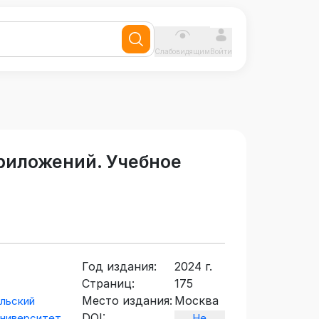
Слабовидящим
Войти
риложений. Учебное
Год издания:
2024 г.
Страниц:
175
Место издания:
Москва
льский
DOI:
университет
Не