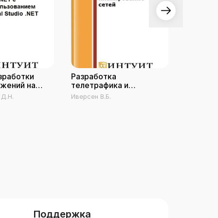
зработки
Разработка
Проекти
жений на
телетрафика и
разрабо
планирование сетей
приложе
Д.Н.
Иверсен В.Б.
Савельев 
техноло
Поддержка