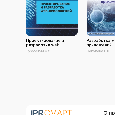
Проектирование и
Разработка 
разработка web-
приложений
приложений
Тузовский А.Ф.
Соколова В.В.
О п