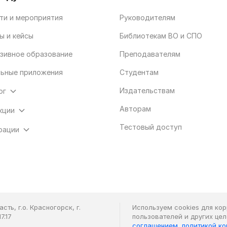
ти и мероприятия
Руководителям
ы и кейсы
Библиотекам ВО и СПО
зивное образование
Преподавателям
ьные приложения
Студентам
Издательствам
ог
Авторам
кции
Тестовый доступ
рации
ть, г.о. Красногорск, г.
Используем cookies для ко
7.17
пользователей и других це
соглашением
,
политикой к