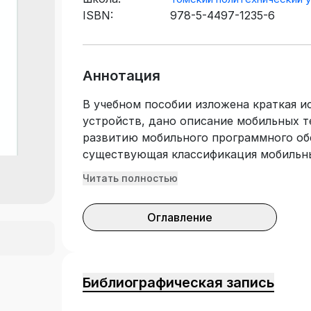
ISBN:
978-5-4497-1235-6
Аннотация
В учебном пособии изложена краткая и
устройств, дано описание мобильных т
развитию мобильного программного об
существующая классификация мобильн
этапы разработки мобильных приложен
Читать полностью
конфигурация CLDC и профиль MID, ко
мобильные устройства с непостоянным
Оглавление
Приведены основы разработки нативн
платформы Android, рассмотрена струк
существующие компоненты и представ
приложений в Eclipse. Учебное пособие
Библиографическая запись
укрупненной группы направлений подг
вычислительная техника», изучающих 