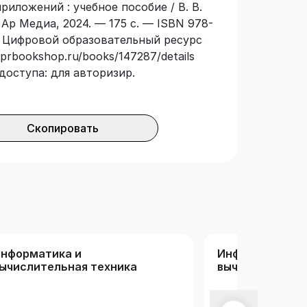
риложений : учебное пособие / В. В.
 Ар Медиа, 2024. — 175 с. — ISBN 978-
// Цифровой образовательный ресурс
iprbookshop.ru/books/147287/details
доступа: для авторизир.
Скопировать
нформатика и
Информатика,
ычислительная техника
вычислительна
информационн
технологии