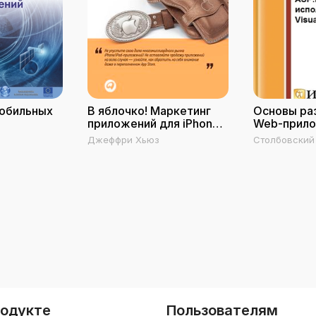
мобильных
В яблочко! Маркетинг
Основы ра
приложений для iPhone и
Web-прило
iPad
ASP.NET
Джеффри Хьюз
Столбовский 
родукте
Пользователям