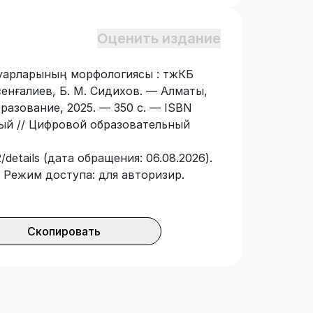
Оценить издание
уарларының морфологиясы : тжКБ
Есенғалиев, Б. М. Сидихов. — Алматы,
разование, 2025. — 350 с. — ISBN
ный // Цифровой образовательный
details (дата обращения: 06.08.2026).
 — Режим доступа: для авторизир.
Скопировать