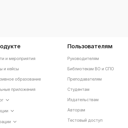
родукте
Пользователям
ти и мероприятия
Руководителям
ы и кейсы
Библиотекам ВО и СПО
зивное образование
Преподавателям
ьные приложения
Студентам
Издательствам
ог
Авторам
кции
Тестовый доступ
рации