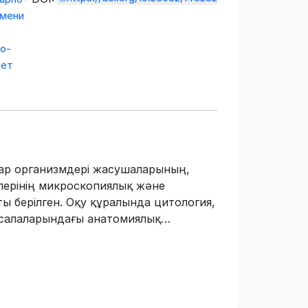
имени
о-
тет
ар организмдері жасушаларының,
лерінің микроскопиялық және
 берілген. Оқу құралында цитология,
 салаларындағы анатомиялық
ацевтикалық номенклатуралық
лған. «Ауыл шаруашылығы
ралында «Ветеринарлық медицина»,
шаруашылығы өнімдерін өндіру
нттеріне арналған.