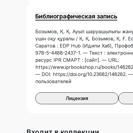
Библиографическая запись
Бозымов, Қ. Қ. Ауыл шаруашылығы жан
үшін оқу құралы / Қ. Қ. Бозымов, Қ. Ғ. 
Саратов : EDP Hub (Идипи Хаб), Профоб
978-5-4488-2437-1. — Текст : электрон
ресурс IPR СМАРТ : [сайт]. — URL:
https://www.iprbookshop.ru/books/148282/
— DOI: https://doi.org/10.23682/148282.
пользователей
Лицензия
Входит в коллекции