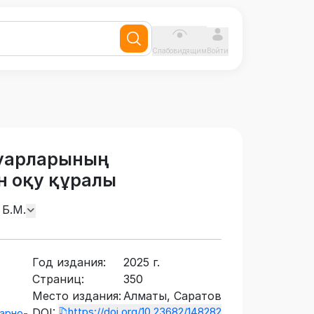
Слабовидящим
Войти
уарларының
н оқу құралы
 Б.М.
Год издания:
2025 г.
Страниц:
350
Место издания:
Алматы, Саратов
https://doi.org/10.23682/148282
DOI:
арно-