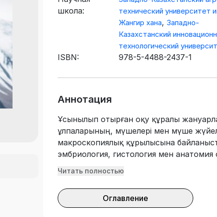
школа:
технический университет 
,
Жангир хана
Западно-
Казахстанский инновационн
технологический универси
ISBN:
978-5-4488-2437-1
Аннотация
Ұсынылып отырған оқу құралы жануарл
ұлпаларының, мүшелері мен мүше жүйе
макроскопиялық құрылысына байланысты
эмбриология, гистология мен анатомия
гистологиялық, клиникалық және фарм
Читать полностью
терминдері мейлінше толығымен қамты
жануарларының морфологиясы» оқу құ
Оглавление
«Ветеринарлық санитария» және «Мал 
технологиясы» мамандықтарының студе