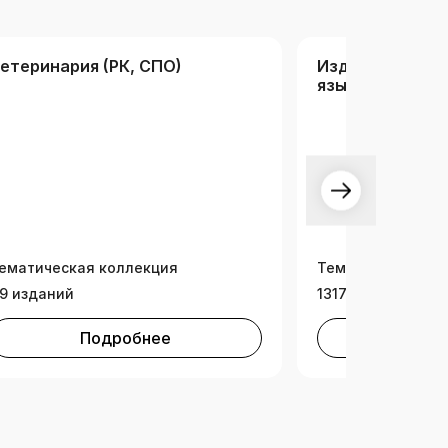
етеринария (РК, СПО)
Издания на ка
языке
ематическая коллекция
Тематическая ко
9 изданий
1317 изданий
Подробнее
Под