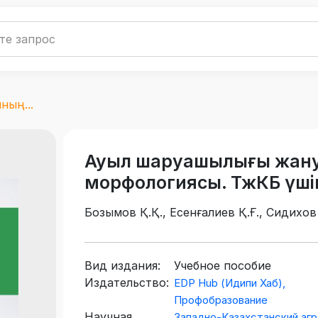
ың...
Ауыл шаруашылығы жан
морфологиясы. ТжКБ үші
Бозымов Қ.Қ., Есенғалиев Қ.Ғ., Сидихов
Вид издания:
Учебное пособие
Издательство:
EDP Hub (Идипи Хаб),
Профобразование
Научная
Западно-Казахстанский агр