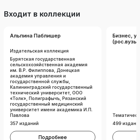
учебник, и с нею легко работать, независимо
Входит в коллекции
от того, изучаете вы ее самостоятельно или в
учебном заведении. Книга ориентирована на
предпринимателей, менеджеров среднего и
Альпина Паблишер
Бизнес, у
высшего звена, не имеющих специального
(рос.вузы 
финансового и бухгалтерского образования.
Издательская коллекция
Бурятская государственная
сельскохозяйственная академия
им. В.Р. Филиппова, Донецкая
академия управления и
государственной службы,
Калининградский государственный
технический университет, ООО
«Толк», Полиграфычъ, Рязанский
государственный медицинский
университет имени академика И.П.
Павлова
Тематическ
357 изданий
499 издани
Подробнее