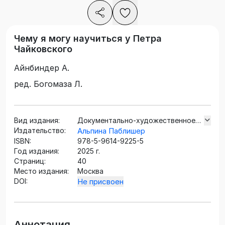
Чему я могу научиться у Петра
Чайковского
Айнбиндер А.
ред. Богомаза Л.
Вид издания:
Документально-художественное
Издательство:
издание
Альпина Паблишер
ISBN:
978-5-9614-9225-5
Год издания:
2025 г.
Страниц:
40
Место издания:
Москва
DOI:
Не присвоен
Аннотация