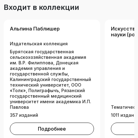
Входит в коллекции
Альпина Паблишер
Искусство
науки (рос
Издательская коллекция
Бурятская государственная
сельскохозяйственная академия
им. В.Р. Филиппова, Донецкая
академия управления и
государственной службы,
Калининградский государственный
технический университет, ООО
«Толк», Полиграфычъ, Рязанский
государственный медицинский
университет имени академика И.П.
Павлова
Тематическ
357 изданий
1011 издани
Подробнее