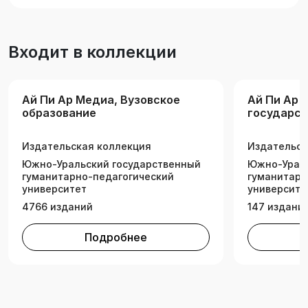
направлений подготовки, изучающих
дисциплину «Математика».
Входит в коллекции
Ай Пи Ар Медиа, Вузовское
Ай Пи Ар 
образование
государст
универси
Издательская коллекция
Издательск
Южно-Уральский государственный
Южно-Ураль
гуманитарно-педагогический
гуманитарн
университет
университе
4766 изданий
147 издани
Подробнее