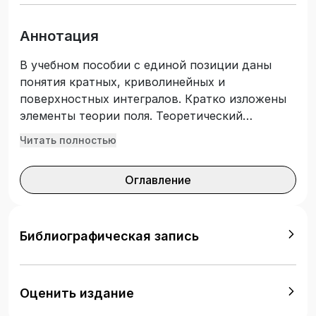
Аннотация
В учебном пособии с единой позиции даны
понятия кратных, криволинейных и
поверхностных интегралов. Кратко изложены
элементы теории поля. Теоретический
материал сопровождается подробным
Читать полностью
решением большого количества типовых
задач. Приведены варианты домашних
Оглавление
контрольных работ. Все задачи снабжены
ответами. Приложения содержат основные
формулы раздела и графики важнейших кривых
и поверхностей. Подготовлено с учетом
Библиографическая запись
требований Федерального государственного
образовательного стандарта высшего
образования. Учебное пособие предназначено
Оценить издание
для студентов всех специальностей и