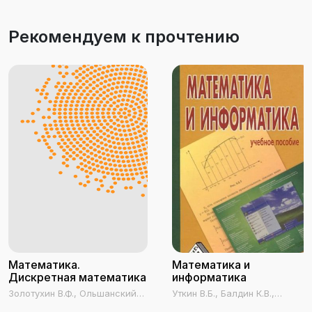
Рекомендуем к прочтению
Математика.
Математика и
Дискретная математика
информатика
Золотухин В.Ф., Ольшанский
Уткин В.Б., Балдин К.В.,
В.В., Мартемьянов С.В.,
Рукосуев А.В.