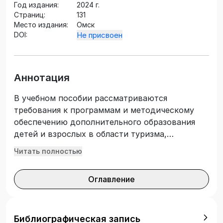
Год издания:
2024 г.
Страниц:
131
Место издания:
Омск
DOI:
Не присвоен
Аннотация
В учебном пособии рассматриваются
требования к программам и методическому
обеспечению дополнительного образования
детей и взрослых в области туризма,
физкультурно-оздоровительной и
Читать полностью
рекреационной деятельности. Раскрываются
особенности разработки общеобразовательных
Оглавление
общеразвивающих программ, методических
материалов, фондов оценочных средств.
Учебное пособие предназначено для
обучающихся очной и заочной форм обучения
Библиографическая запись