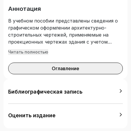
Аннотация
В учебном пособии представлены сведения о
графическом оформлении архитектурно-
строительных чертежей, применяемые на
проекционных чертежах здания с учетом
требований государственных стандартов РФ.
Читать полностью
Даны основные понятия о конструктивных
элементах, типах и схемах зданий, а также
Оглавление
поэтапные практические рекомендации по
построению плана и фасада здания в
графическом редакторе прикладной
программы AutoCAD. Учебное пособие
Библиографическая запись
предназначено для студентов укрупненной
группы специальностей и профессий среднего
профессионального образования «Техника и
Оценить издание
технологии строительства», изучающих
дисциплины «Инженерная графика»,