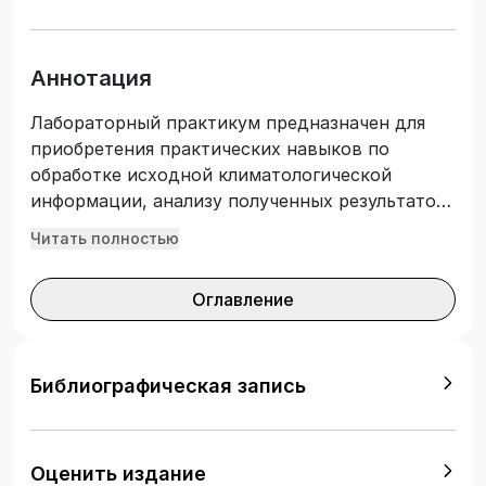
Аннотация
Лабораторный практикум предназначен для
приобретения практических навыков по
обработке исходной климатологической
информации, анализу полученных результатов,
а также закономерностей пространственно-
Читать полностью
временного распределения климатических
характеристик. Рассматриваются вопросы
Оглавление
общей климатологии, включающие основные
климатообразующие факторы, поступление
Солнечной радиации на верхнюю границу
атмосферы и к Земной поверхности, ее
Библиографическая запись
широтные особенности, анализ слагаемых
уравнения теплового баланса. Часть
практических работ посвящена
Оценить издание