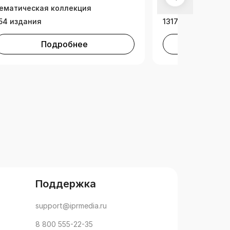
ематическая коллекция
Тематическая ко
54 издания
1317 изданий
Подробнее
Под
Поддержка
support@iprmedia.ru
8 800 555-22-35