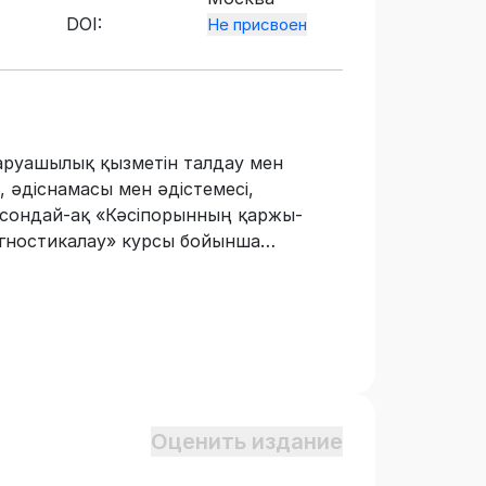
DOI:
Не присвоен
руашылық қызметін талдау мен
, әдіснамасы мен әдістемесі,
 сондай-ақ «Кәсіпорынның қаржы-
гностикалау» курсы бойынша
 қажетті бастапқы мәліметтер
ң қаржы-шаруашылық қызметін талдау
Қызмет көрсету саласы» дайындық
Оценить издание