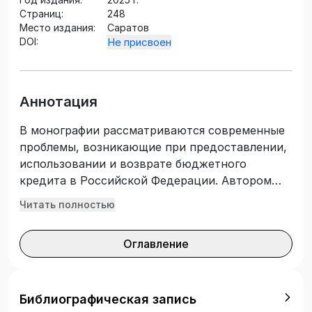
Страниц:
248
Место издания:
Саратов
DOI:
Не присвоен
Аннотация
В монографии рассматриваются современные
проблемы, возникающие при предоставлении,
использовании и возврате бюджетного
кредита в Российской Федерации. Автором
осуществлен анализ правового регулирования
Читать полностью
предоставления, использования и возврата
бюджетного кредита в Российской Федерации
Оглавление
и на этой основе сформулированы
рекомендации по его совершенствованию.
Нормативные правовые акты приведены по
состоянию на 31 января 2025 г. Книга
Библиографическая запись