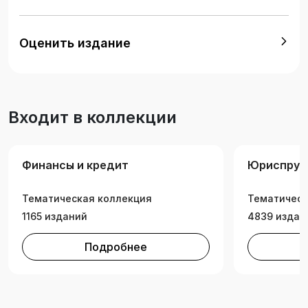
рассчитана на широкую аудиторию –
обучающихся, магистрантов, аспирантов,
преподавателей и иных заинтересованных
Оценить издание
читателей.
Входит в коллекции
Финансы и кредит
Юриспруд
Тематическая коллекция
Тематическ
1165 изданий
4839 издан
Подробнее