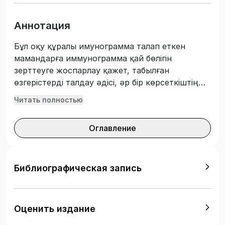
Аннотация
Бұл оқу құралы имунограмма талап еткен
мамандарға иммунограмма қай бөлігін
зерттеуге жоспарлау қажет, табылған
өзгерістерді талдау әдісі, әр бір көрсеткіштің
орнымен мағынасын анықтауға көмектеседі.
Читать полностью
Онкологиядағы клиникалық иммунология,
гематология. Клиникалық иммунология,
Оглавление
клиникалық зертханалық диагностика пәндерді
оқығанда қолданысқа ие болу мүмкін. Осы оқу
құралы әр саласындағы дәрігерлерге,
дипломнан кейінгі медициналық мекемелердің
Библиографическая запись
біліктілікті арттыру курстарының
тыңдаушыларға, интерндерге, резиденттерге,
медициналық ЖОО студенттеріне арналған.
Оценить издание