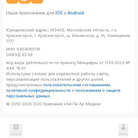
Наше приложение для
IOS
и
Android
Юридический адрес:
143405, Московская область, г.о.
Красногорск, г. Красногорск, ш. Ильинское, д. 1А, помещение
17.17
ИНН:
6454085119
ОКВЭД
62.09
Код вида деятельности по приказу Минцифры от 11.05.2023 №
449: 16.01
Используем cookies для корректной работы сайта,
персонализации пользователей и других целей,
предусмотренных
пользовательским соглашением
,
политикой конфиденциальности
и
положением о защите
персональных данных
.
© 2010-2026 ООО Компания «Ай Пи Ар Медиа»
Каталог
Войти