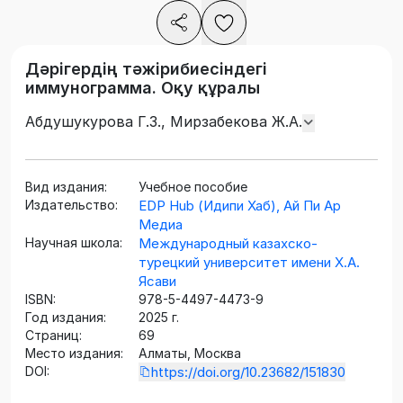
Дәрігердің тәжірибиесіндегі
иммунограмма. Оқу құралы
Абдушукурова Г.З., Мирзабекова Ж.А.
Вид издания:
Учебное пособие
Издательство:
EDP Hub (Идипи Хаб), Ай Пи Ар
Медиа
Научная школа:
Международный казахско-
турецкий университет имени Х.А.
Ясави
ISBN:
978-5-4497-4473-9
Год издания:
2025 г.
Страниц:
69
Место издания:
Алматы, Москва
DOI:
https://doi.org/10.23682/151830