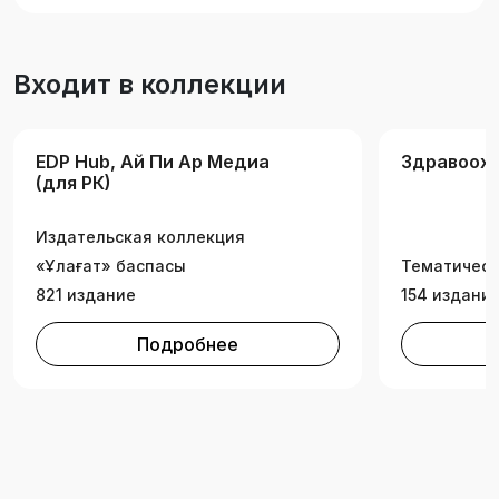
Входит в коллекции
EDP Hub, Ай Пи Ар Медиа
Здравоохр
(для РК)
Издательская коллекция
«Ұлағат» баспасы
Тематическ
821 издание
154 издани
Подробнее