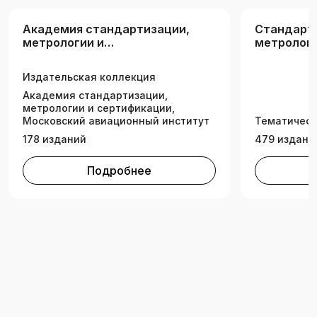
Академия стандартизации,
Стандарт
метрологии и
метролог
сертификации
Издательская коллекция
Академия стандартизации,
метрологии и сертификации,
Московский авиационный институт
Тематическ
178 изданий
479 издани
Подробнее