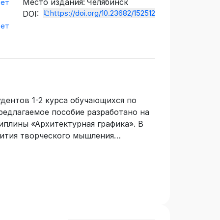
Место издания:
Челябинск
тет
https://doi.org/10.23682/152512
DOI:
тет
удентов 1-2 курса обучающихся по
Предлагаемое пособие разработано на
плины «Архитектурная графика». В
вития творческого мышления
ических архитектурных фантазий в
. Целью учебного пособия является
орам в формировании
ладению методов графических
ональной разработки проектных