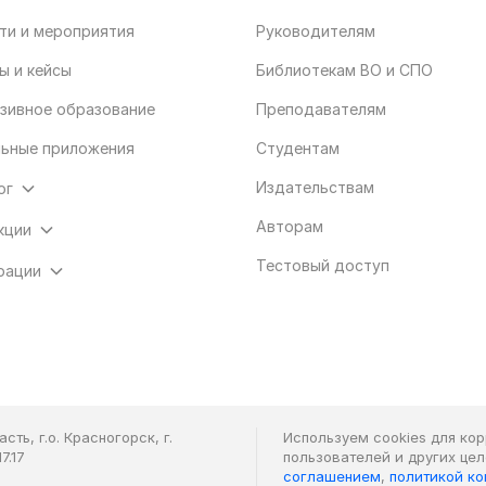
ти и мероприятия
Руководителям
ы и кейсы
Библиотекам ВО и СПО
зивное образование
Преподавателям
ьные приложения
Студентам
Издательствам
ог
Авторам
кции
Тестовый доступ
рации
ть, г.о. Красногорск, г.
Используем cookies для ко
7.17
пользователей и других це
соглашением
,
политикой к