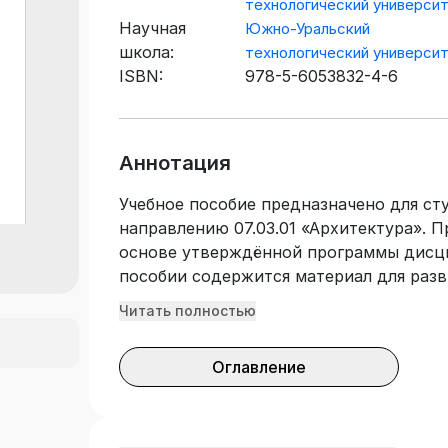
технологический универси
Научная
Южно-Уральский
школа:
технологический универси
ISBN:
978-5-6053832-4-6
Аннотация
Учебное пособие предназначено для ст
направлению 07.03.01 «Архитектура». 
основе утверждённой программы дисци
пособии содержится материал для раз
студента-архитектора, на основе граф
Читать полностью
рамках творческого проектного рисунка
оказание помощи студентам-архитект
Оглавление
профессиональных компетенций по ов
архитектурных фантазий для професси
решений архитектурных объектов.