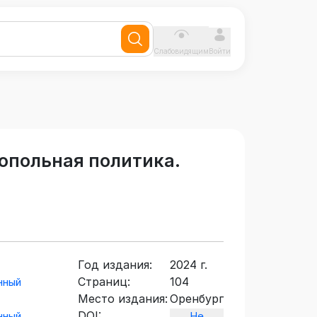
Слабовидящим
Войти
опольная политика.
Год издания:
2024 г.
Страниц:
104
нный
Место издания:
Оренбург
DOI:
нный
Не