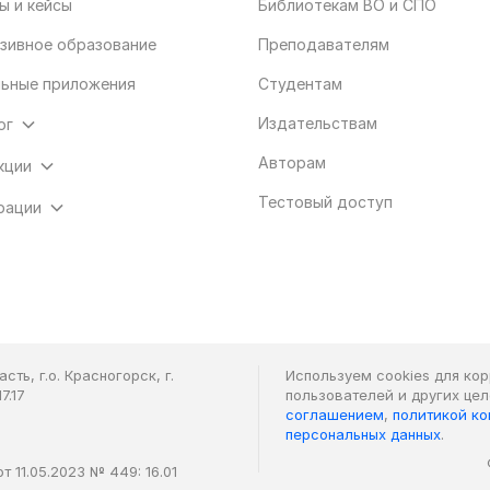
ы и кейсы
Библиотекам ВО и СПО
зивное образование
Преподавателям
ьные приложения
Студентам
Издательствам
ог
Авторам
кции
Тестовый доступ
рации
ть, г.о. Красногорск, г.
Используем cookies для ко
7.17
пользователей и других це
соглашением
,
политикой к
персональных данных
.
 11.05.2023 № 449: 16.01