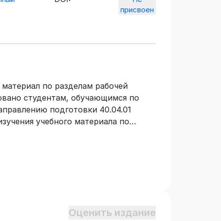
присвоен
 материал по разделам рабочей
овано студентам, обучающимся по
аправлению подготовки 40.04.01
зучения учебного материала по
польная политика» с целью
м занятиям.
Оценить издание