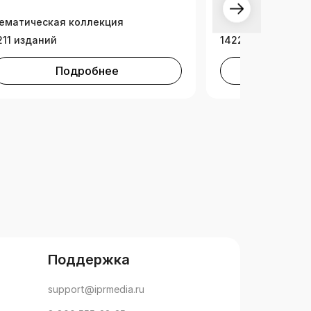
Научно-образова
ематическая коллекция
платформа (НОП)
211 изданий
14224 издания
Подробнее
Под
Поддержка
support@iprmedia.ru