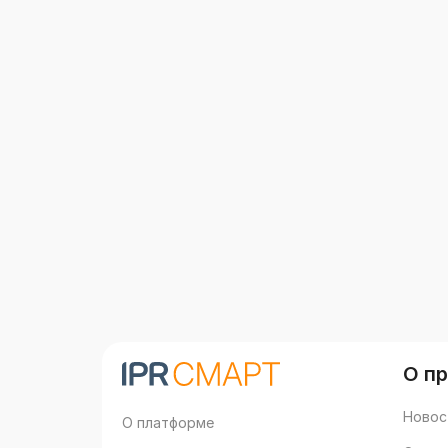
О п
Новос
О платформе