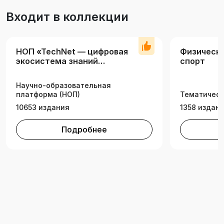
Входит в коллекции
НОП «TechNet — цифровая
Физическа
экосистема знаний
спорт
технических вузов»
Научно-образовательная
платформа (НОП)
Тематическ
10653 издания
1358 издан
Подробнее