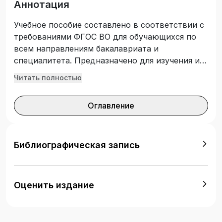
Аннотация
Учебное пособие составлено в соответствии с
требованиями ФГОС ВО для обучающихся по
всем направлениям бакалавриата и
специалитета. Предназначено для изучения и
закрепления студентами практических
Читать полностью
навыков и умений раздела рабочей программы
«Спортивные игры: Баскетбол» элективного
Оглавление
курса физической культуры и спорта на
учебно-тренировочных занятиях и в
самостоятельной подготовке.
Библиографическая запись
Оценить издание