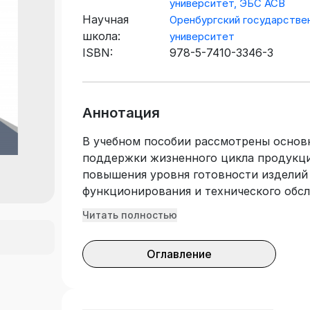
университет, ЭБС АСВ
Научная
Оренбургский государстве
школа:
университет
ISBN:
978-5-7410-3346-3
Аннотация
В учебном пособии рассмотрены основ
поддержки жизненного цикла продукци
повышения уровня готовности изделий
функционирования и технического обсл
предназначено для обучающихся по об
Читать полностью
образования по направлению подготовк
вычислительная техника.
Оглавление