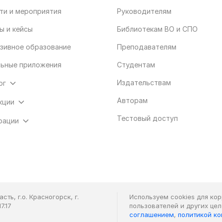
ти и мероприятия
Руководителям
ы и кейсы
Библиотекам ВО и СПО
зивное образование
Преподавателям
ьные приложения
Студентам
Издательствам
ог
Авторам
кции
Тестовый доступ
рации
ть, г.о. Красногорск, г.
Используем cookies для ко
7.17
пользователей и других це
соглашением
,
политикой к