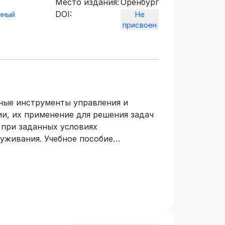
Место издания:
Оренбург
DOI:
нный
Не
присвоен
ные инструменты управления и
и, их применение для решения задач
 при заданных условиях
уживания. Учебное пособие
разовательным программам высшего
и 09.04.01 Информатика и