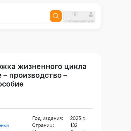
Слабовидящим
Войти
жка жизненного цикла
 – производство –
особие
Год издания:
2025 г.
Страниц:
132
нный