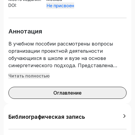
DOI:
Не присвоен
Аннотация
В учебном пособии рассмотрены вопросы
организации проектной деятельности
обучающихся в школе и вузе на основе
синергетического подхода. Представлена
технология и образцы инновационной
Читать полностью
деятельности в области математического
образования на основе современных
Оглавление
достижений в науке. Подготовлено с учетом
требований Федерального государственного
образовательного стандарта высшего
образования. Предназначено для студентов
Библиографическая запись
высших учебных заведений, изучающих
дисциплину «Введение в проектную