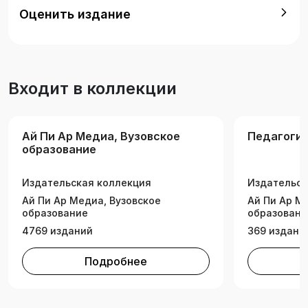
деятельность». Может быть полезно
Оценить издание
школьникам, учителям школ и преподавателям
вузов, а также всем, кто интересуется
организацией проектной деятельности с
синергетическими эффектами.
Входит в коллекции
Ай Пи Ар Медиа, Вузовское
Педагоги
образование
Издательская коллекция
Издательск
Ай Пи Ар Медиа, Вузовское
Ай Пи Ар М
образование
образовани
4769 изданий
369 издани
Подробнее