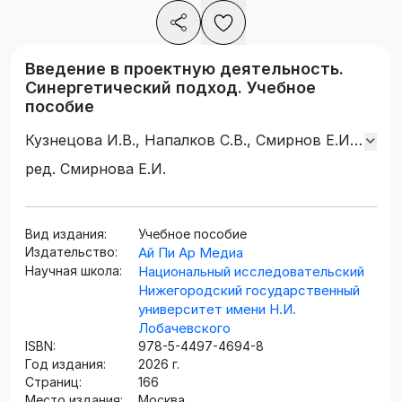
Введение в проектную деятельность.
Синергетический подход. Учебное
пособие
Кузнецова И.В., Напалков С.В., Смирнов Е.И.,
Тихомиров С.А.
ред. Смирнова Е.И.
Вид издания:
Учебное пособие
Издательство:
Ай Пи Ар Медиа
Научная школа:
Национальный исследовательский
Нижегородский государственный
университет имени Н.И.
Лобачевского
ISBN:
978-5-4497-4694-8
Год издания:
2026 г.
Страниц:
166
Место издания:
Москва