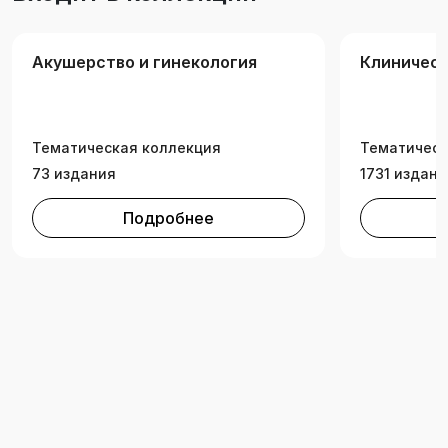
по указанным специальностям.
Акушерство и гинекология
Клиничес
Тематическая коллекция
Тематическ
73 издания
1731 издани
Подробнее