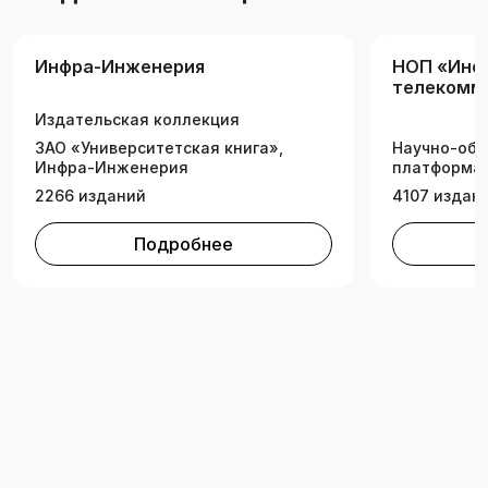
так и в условиях возможного ведения боевых
действий при наличии всевозможных средств
Инфра-Инженерия
НОП «Инф
радиопротиводействия с вражеской стороны.
телекомм
квантовые
Издательская коллекция
ЗАО «Университетская книга»,
Научно-обр
Инфра-Инженерия
платформа 
2266 изданий
4107 издан
Подробнее