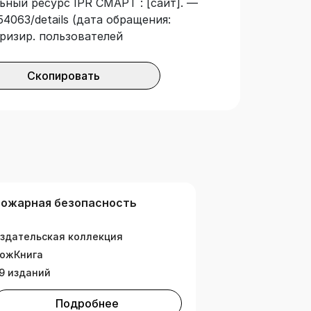
ьный ресурс IPR СМАРТ : [сайт]. —
мативных правовых актов и
54063/details (дата обращения:
зопасности на 01.11.2025 г.
оризир. пользователей
Скопировать
ожарная безопасность
здательская коллекция
ожКнига
9 изданий
Подробнее