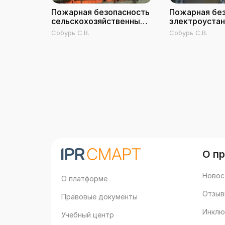
Пожарная безопасность
Пожарная бе
сельскохозяйственных
электроуста
предприятий
Собурь С.В.
Собурь С.В.
О п
Новос
О платформе
Отзыв
Правовые документы
Инклю
Учебный центр