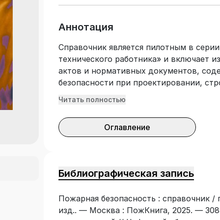
Аннотация
Справочник является пилотным в сери
технического работника» и включает и
актов и нормативных документов, сод
безопасности при проектировании, стр
сооружений: № 123-ФЗ «Технический ре
Читать полностью
безопасности», ГОСТ 30247.0-94, ГОСТ 
30826-2014, ГОСТ Р 53303-2009, ГОСТ Р 
Оглавление
2.13130.2020, СП 3.13130.2009, СП 7.13130
СП 52.13330.2016, СП 255.1325800.2016, 
484.1311500.2020. Содержит Приложени
современных сертифицированных сред
Библиографическая запись
специалистов проектных и экспертных 
инженерно-технических работников от
Пожарная безопасность : справочник / п
безопасности организаций различных ф
изд.. — Москва : ПожКнига, 2025. — 308
технических учебных заведений и слуш