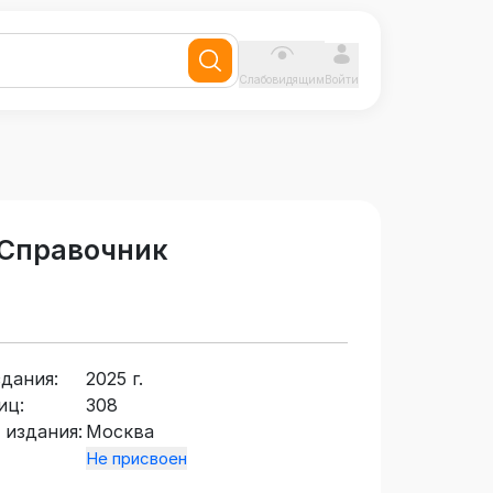
Слабовидящим
Войти
 Справочник
здания:
2025 г.
иц:
308
 издания:
Москва
Не присвоен