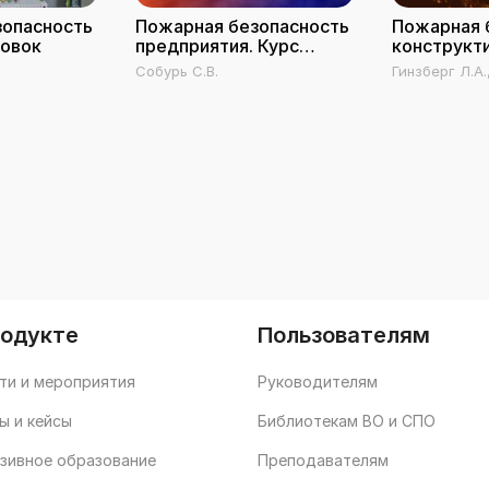
зопасность
Пожарная безопасность
Пожарная 
новок
предприятия. Курс
конструкт
пожарно-технического
решений
Собурь С.В.
Гинзберг Л.А.
минимума
проектиру
реконстру
зданий
родукте
Пользователям
ти и мероприятия
Руководителям
ы и кейсы
Библиотекам ВО и СПО
зивное образование
Преподавателям