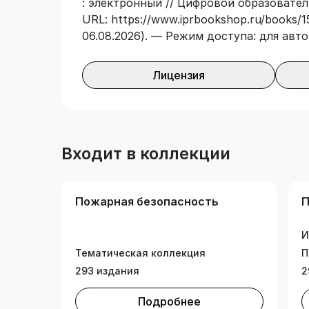
: электронный // Цифровой образовател
е издание изменено по состоянию нор
URL: https://www.iprbookshop.ru/books/1
нормативных документов по пожарной бе
06.08.2026). — Режим доступа: для авт
Лицензия
Входит в коллекции
Пожарная безопасность
П
И
Тематическая коллекция
П
293 издания
2
Подробнее