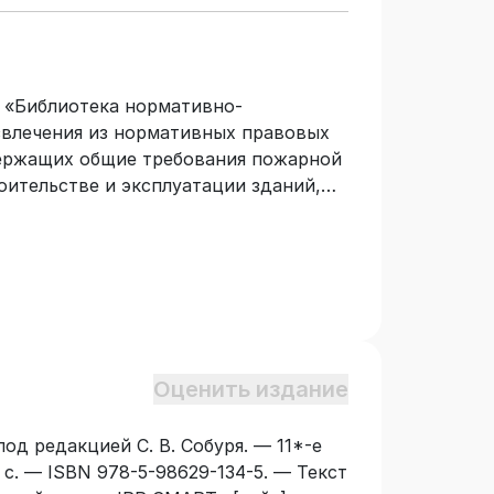
и «Библиотека нормативно-
звлечения из нормативных правовых
ержащих общие требования пожарной
оительстве и эксплуатации зданий,
гламент о требованиях пожарной
30403-2012, ГОСТ 31251-2008, ГОСТ
53306-2009, СП 1.13130.2020, СП
.2013, СП 8.13130.2020, СП 10.13130.2020
СП 486.1311500.2020, СП
е с перечнем и характеристиками
ств пожарной защиты. Для
Оценить издание
организаций, руководителей,
делов охраны труда и пожарной
од редакцией С. В. Собуря. — 11*-е
орм собственности, студентов
 с. — ISBN 978-5-98629-134-5. — Текст
ателей последипломного обучения. 11-