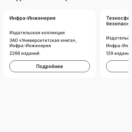
Инфра-Инженерия
Техносфе
безопасн
Издательская коллекция
Издательск
ЗАО «Университетская книга»,
Инфра-Инженерия
Инфра-Инж
2266 изданий
129 издани
Подробнее