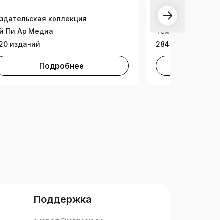
здательская коллекция
й Пи Ар Медиа
Тематическая ко
20 изданий
2847 изданий
Подробнее
Под
Поддержка