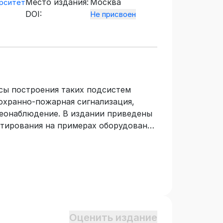
Место издания:
Москва
рситет
DOI:
Не присвоен
сы построения таких подсистем
охранно-пожарная сигнализация,
деонаблюдение. В издании приведены
ктирования на примерах оборудования
ено в соответствии с требованиями
овательного стандарта высшего
нтов, обучающихся по укрупненной
подготовки «Электроника,
чающих дисциплины «Технические
ства защиты информации».
Оценить издание