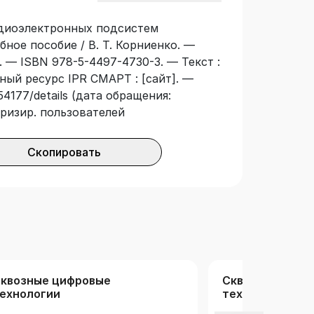
адиоэлектронных подсистем
бное пособие / В. Т. Корниенко. —
. — ISBN 978-5-4497-4730-3. — Текст :
ный ресурс IPR СМАРТ : [сайт]. —
54177/details (дата обращения:
оризир. пользователей
Скопировать
квозные цифровые
Сквозные цифр
ехнологии
технологии