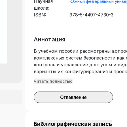
Научная
Южный федеральный униве
школа:
ISBN:
978-5-4497-4730-3
Аннотация
В учебном пособии рассмотрены вопро
комплексных систем безопасности как 
контроль и управление доступом и ви
варианты их конфигурирования и прое
известных производителей. Подготовл
Читать полностью
Федерального государственного образ
образования. Предназначено для студе
Оглавление
группе специальностей и направлений 
радиотехника и системы связи» и изу
средства охраны», «Технические сред
Библиографическая запись