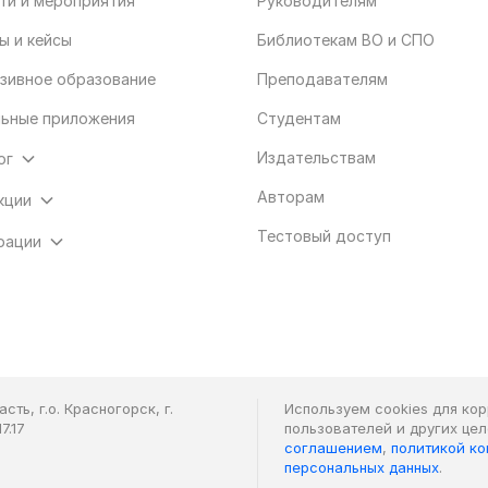
ти и мероприятия
Руководителям
ы и кейсы
Библиотекам ВО и СПО
зивное образование
Преподавателям
ьные приложения
Студентам
Издательствам
ог
Авторам
кции
Тестовый доступ
рации
ть, г.о. Красногорск, г.
Используем cookies для ко
7.17
пользователей и других це
соглашением
,
политикой к
персональных данных
.