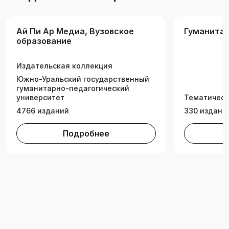
туризма.
Ай Пи Ар Медиа, Вузовское
Гуманитар
образование
Издательская коллекция
Южно-Уральский государственный
гуманитарно-педагогический
университет
Тематическ
4766 изданий
330 издани
Подробнее