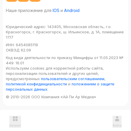
Наше приложение для
IOS
и
Android
Юридический адрес:
143405, Московская область, г.о.
Красногорск, г. Красногорск, ш. Ильинское, д. 1А, помещение
17.17
ИНН:
6454085119
ОКВЭД
62.09
Код вида деятельности по приказу Минцифры от 11.05.2023 №
449: 16.01
Используем cookies для корректной работы сайта,
персонализации пользователей и других целей,
предусмотренных
пользовательским соглашением
,
политикой конфиденциальности
и
положением о защите
персональных данных
.
© 2010-2026 ООО Компания «Ай Пи Ар Медиа»
Каталог
Войти