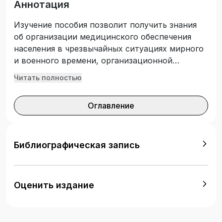
Аннотация
Изучение пособия позволит получить знания
об организации медицинского обеспечения
населения в чрезвычайных ситуациях мирного
и военного времени, организационной
структуре и порядке функционирования
Читать полностью
Единой государственной системы
предупреждения и ликвидации чрезвычайных
Оглавление
ситуаций и Всероссийской службы медицины
катастроф. Представленные в пособии
материалы развивают умения по организации
лечебно-эвакуационных, санитарно-
Библиографическая запись
гигиенических и противоэпидемических
мероприятий в чрезвычайных ситуациях.
Основное внимание уделено доступному
Оценить издание
изложению основных принципов
медицинского обеспечения населения в
чрезвычайных ситуациях, овладение которыми