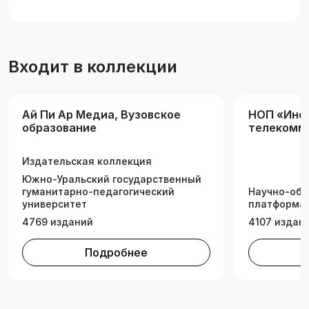
учетом требований Федерального
государственного образовательного стандарта
высшего образования. Предназначено для
студентов, обучающихся по укрупненной
Входит в коллекции
группе специальностей и направлений
подготовки «Электроника, радиотехника и
системы связи» и изучающих дисциплины
Ай Пи Ар Медиа, Вузовское
НОП «Инф
«Схемотехника телекоммуникационных
образование
телекомм
устройств», «Аналоговая схемотехника».
квантовые
Издательская коллекция
Южно-Уральский государственный
гуманитарно-педагогический
Научно-обр
университет
платформа 
4769 изданий
4107 издан
Подробнее