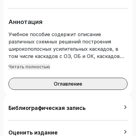
Аннотация
Учебное пособие содержит описание
различных схемных решений построения
широкополосных усилительных каскадов, в
том числе каскадов с ОЭ, ОБ и ОК, каскадов
высокочастотной коррекции, согласованных
Читать полностью
каскадов с обратными связями, каскадов с
четырехполюсными корректирующими цепями.
Оглавление
Приводятся формулы для расчета
эквивалентных параметров транзистора,
коэффициента усиления, верхней и нижней
граничных частот, параметров входных и
Библиографическая запись
выходных цепей, элементов цепей питания и
термостабилизации усилительных каскадов на
биполярных транзисторах. Подготовлено с
Оценить издание