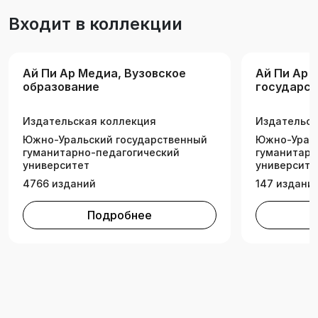
для студентов всех специальностей и
Входит в коллекции
направлений подготовки, учебными планами
которых предусмотрено изучение дисциплин
«Электротехническое материаловедение»,
Ай Пи Ар Медиа, Вузовское
Ай Пи Ар 
«Электротехническое и конструкционное
образование
государст
материаловедение».
универси
Издательская коллекция
Издательск
Южно-Уральский государственный
Южно-Ураль
гуманитарно-педагогический
гуманитарн
университет
университе
4766 изданий
147 издани
Подробнее