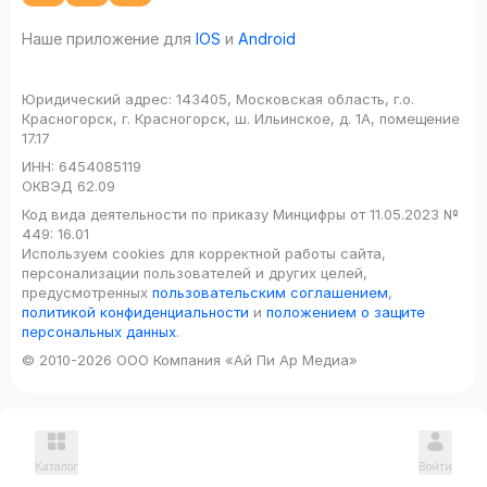
Наше приложение для
IOS
и
Android
Юридический адрес:
143405, Московская область, г.о.
Красногорск, г. Красногорск, ш. Ильинское, д. 1А, помещение
17.17
ИНН:
6454085119
ОКВЭД
62.09
Код вида деятельности по приказу Минцифры от 11.05.2023 №
449: 16.01
Используем cookies для корректной работы сайта,
персонализации пользователей и других целей,
предусмотренных
пользовательским соглашением
,
политикой конфиденциальности
и
положением о защите
персональных данных
.
© 2010-2026 ООО Компания «Ай Пи Ар Медиа»
Каталог
Войти