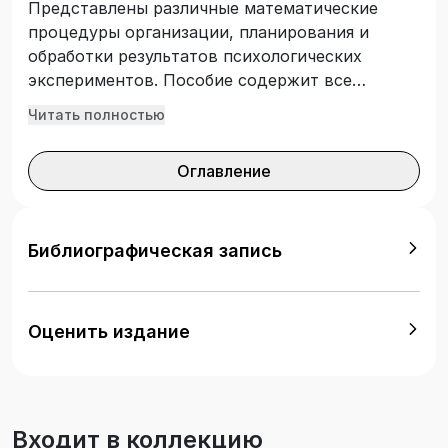
Представлены различные математические
процедуры организации, планирования и
обработки результатов психологических
экспериментов. Пособие содержит все
необходимые материалы: элементарное
Читать полностью
изложение разделов теории вероятностей и
математической статистики; примеры и
Оглавление
задачи, помогающие освоить простейшие
вычислительные процедуры статистической
обработки данных; контрольные вопросы и
индивидуальные задания по каждому разделу;
Библиографическая запись
набор тестовых вопросов и заданий. Для
студентов, магистрантов и аспирантов,
обучающихся по направлению «Психология»,
Оценить издание
«Социология» и ряду смежных
специальностей.
Входит в коллекцию