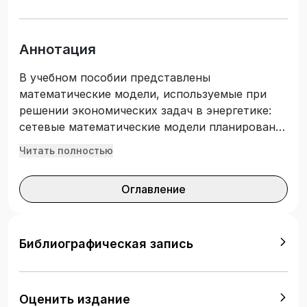
Аннотация
В учебном пособии представлены
математические модели, используемые при
решении экономических задач в энергетике:
сетевые математические модели планирования
и управления монтажом и ремонтом
Читать полностью
энергооборудования; деловые экономические
игры; задачи, решаемые с использованием
Оглавление
критериев многокритериальной оптимизации.
После каждой главы представлены вопросы,
по которым проводится собеседование.
Материал, изложенный в данном издании, а
Библиографическая запись
также практические примеры позволят
студентам более углубленно решать задачи,
определяемые заданиями курсовых и особенно
Оценить издание