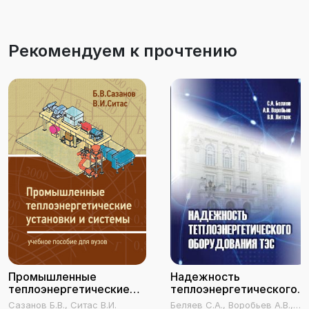
Рекомендуем к прочтению
Промышленные
Надежность
теплоэнергетические
теплоэнергетического
установки и системы
оборудования ТЭС
Сазанов Б.В., Ситас В.И.
Беляев С.А., Воробьев А.В.,