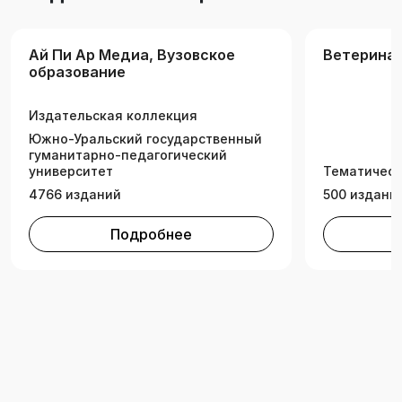
изучающих дисциплину «Эпизоотология и
инфекционные болезни».
Ай Пи Ар Медиа, Вузовское
Ветеринар
образование
Издательская коллекция
Южно-Уральский государственный
гуманитарно-педагогический
университет
Тематическ
4766 изданий
500 издани
Подробнее