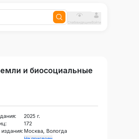
Слабовидящим
Войти
Земли и биосоциальные
дания:
2025 г.
иц:
172
 издания:
Москва, Вологда
Не присвоен