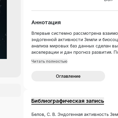
Аннотация
Впервые системно рассмотрена взаимо
эндогенной активности Земли и биосоц
анализа мировых баз данных сделан вы
акселерации и дан прогноз развития. П
формировании биоты и социума. Обосно
Читать полностью
Проанализированы вихревые структуры 
гравитации. Рассмотрены антропный пр
Оглавление
контексте. Предложена гелио-био-геол
Рассказано о влиянии ближнего и дальн
биосфер и о судьбе учения В. И. Верна
геофизические аспекты телепатическог
Библиографическая запись
и отдалённого будущего. Для широкого 
студентов геологических и экологичес
Белов, С. В. Эндогенная активность Зем
дополнительного образования в сфере 