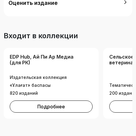
Оценить издание
по дисциплинам «Скотоводство, технология
производства молока и говядины»,
«Инновационные технологии производства
продуктов животноводства»,
Входит в коллекции
«Животноводство».
EDP Hub, Ай Пи Ар Медиа
Сельское 
(для РК)
ветеринар
Издательская коллекция
«Ұлағат» баспасы
Тематическ
820 изданий
200 издани
Подробнее