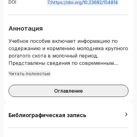
DOI:
https://doi.org/10.23682/154814
Аннотация
Учебное пособие включает информацию по
содержанию и кормлению молодняка крупного
рогатого скота в молочный период.
Представлены сведения по современным
технологиям выращивания ремонтного
Читать полностью
молодняка, исходя из различных источников
литературы, в том числе казахстанского
Оглавление
опыта, а также опыта крупнейших мировых
стран-производителей молока. Предназначено
для студентов аграрных вузов, а также будет
полезно для начинающих специалистов,
Библиографическая запись
внедряющих достижения науки и передового
опыта в производство. Учебное пособие
рекомендуется для использования на занятиях