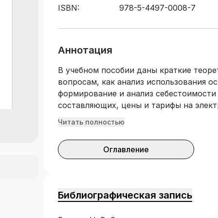
ISBN:
978-5-4497-0008-7
Аннотация
В учебном пособии даны краткие теоре
вопросам, как анализ использования о
формирование и анализ себестоимости 
составляющих, цены и тарифы на элек
заработной платы, источники финанси
Читать полностью
энергетику. Рассмотрены принципы по
методов планирования ремонтных рабо
Оглавление
с подробными пояснениями по соответ
освоения материала перед решением з
теоретические положения, характериз
решения. Для закрепления материала в
Библиографическая запись
тесты. Подготовлено с учетом требова
образовательного стандарта высшего о