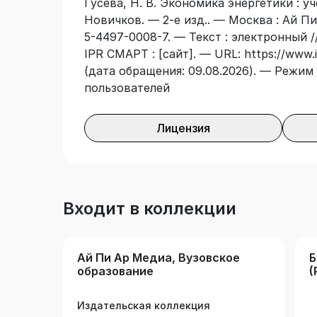
Гусева, Н. В. Экономика энергетики : уче
студентов электроэнергетических спец
Новичков. — 2-е изд.. — Москва : Ай Пи
подготовки, изучающих дисциплину «Э
5-4497-0008-7. — Текст : электронный 
быть полезно магистрам и преподавате
IPR СМАРТ : [сайт]. — URL: https://www.i
(дата обращения: 09.08.2026). — Режим 
пользователей
Лицензия
Входит в коллекции
Ай Пи Ар Медиа, Вузовское
Б
образование
(
Издательская коллекция