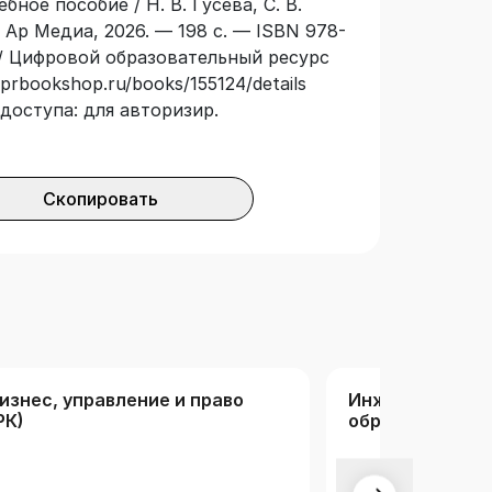
бное пособие / Н. В. Гусева, С. В.
иальностей и направлений
 Ар Медиа, 2026. — 198 с. — ISBN 978-
кономика энергетики», а также может
// Цифровой образовательный ресурс
лям.
prbookshop.ru/books/155124/details
доступа: для авторизир.
Скопировать
изнес, управление и право
Инженерные,
РК)
обрабатывающ
строительные о