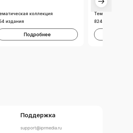
ематическая коллекция
Тематическая ко
54 издания
824 издания
Подробнее
Под
Поддержка
support@iprmedia.ru