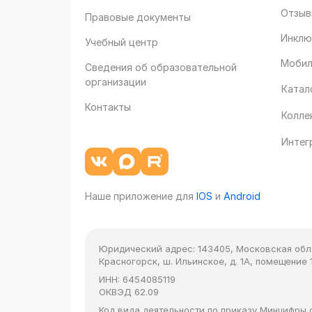
Отзыв
Правовые документы
Инклю
Учебный центр
Мобил
Сведения об образовательной
организации
Катал
Контакты
Колле
Интег
Наше приложение для
IOS
и
Android
Юридический адрес:
143405, Московская облас
Красногорск, ш. Ильинское, д. 1А, помещение 1
ИНН:
6454085119
ОКВЭД
62.09
Код вида деятельности по приказу Минцифры от