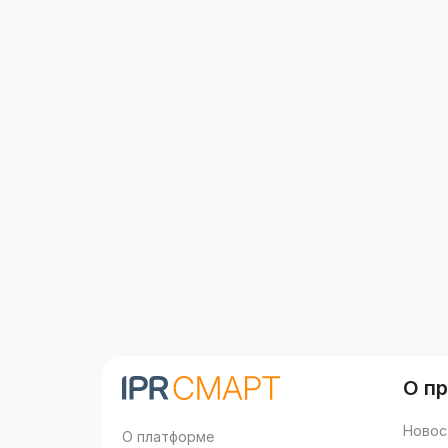
О п
Новос
О платформе