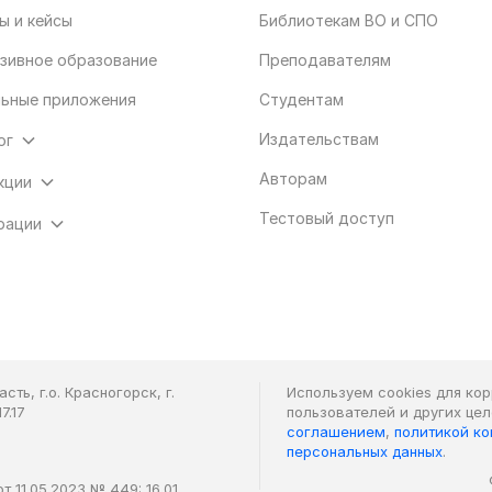
ы и кейсы
Библиотекам ВО и СПО
зивное образование
Преподавателям
ьные приложения
Студентам
Издательствам
ог
Авторам
кции
Тестовый доступ
рации
ть, г.о. Красногорск, г.
Используем cookies для ко
7.17
пользователей и других це
соглашением
,
политикой к
персональных данных
.
 11.05.2023 № 449: 16.01