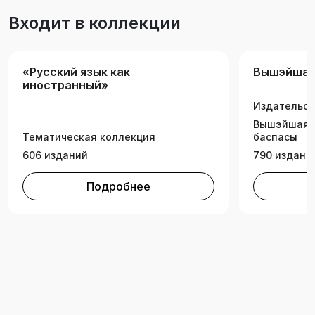
экономическим специальностям. Может быть
Входит в коллекции
полезно преподавателям, аспирантам,
магистрантам и студентам
естественнонаучных специальностей, а также
«Русский язык как
Вышэйшая
иностранным студентам, изучающим курс
иностранный»
высшей математики. Возможно использование
Издательск
пособия при дистанционном обучении.
Вышэйшая ш
Тематическая коллекция
баспасы
606 изданий
790 издани
Подробнее