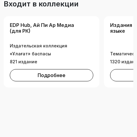
Входит в коллекции
EDP Hub, Ай Пи Ар Медиа
Издания н
(для РК)
языке
Издательская коллекция
«Ұлағат» баспасы
Тематическ
821 издание
1320 издан
Подробнее