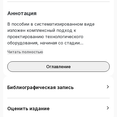
Аннотация
В пособии в систематизированном виде
изложен комплексный подход к
проектированию технологического
оборудования, начиная со стадии
формирования общей концепции объекта до
Читать полностью
детальной конструкторской проработки
отдельных приводов. Приводится системный
Оглавление
подход к анализу и оценке качества
технологических машин и оборудования;
рассмотрены факторы, определяющие уровень
качества, даны практические рекомендации по
Библиографическая запись
улучшению отдельных свойств конструкций.
Материал подкреплен конкретными
примерами. Предназначено для студентов
Оценить издание
машиностроительных специальностей высших