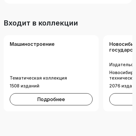
учебных заведений, научных работников и
инженеров, занимающихся проблемой
разработки новой техники.
Входит в коллекции
Машиностроение
Новосиби
государс
техническ
Издательск
Новосибирс
Тематическая коллекция
технически
1508 изданий
2076 издан
Подробнее