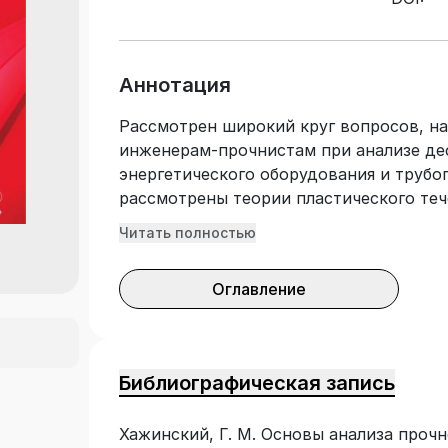
Аннотация
Рассмотрен широкий круг вопросов, на
инженерам-прочнистам при анализе де
энергетического оборудования и трубо
рассмотрены теории пластического теч
видах нагружения, включая нейтронно
Читать полностью
сопоставлены с экспериментом модели
ползучести. Во второй части исследова
Оглавление
и коррозия металлов на основе теории
мелких трещин. Предложена модификац
малоцикловой усталости и уточнена м
при длительной циклической прочност
Библиографическая запись
концентрации и интенсивности напряж
соединениях пластин и труб. В третье
Хажинский, Г. М. Основы анализа проч
определения прочности компонентов о