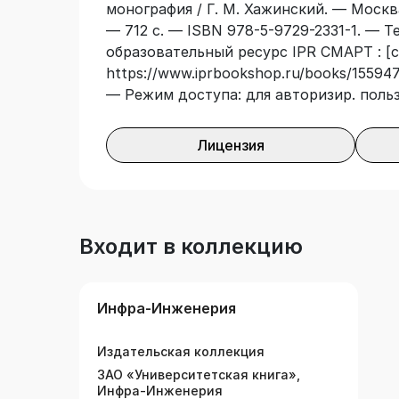
монография / Г. М. Хажинский. — Москв
учетом эффектов ратчетинга и пружинени
— 712 с. — ISBN 978-5-9729-2331-1. — Т
специалистов по прочности оборудова
образовательный ресурс IPR СМАРТ : [с
использоваться в качестве учебного п
https://www.iprbookshop.ru/books/155947/
«Механика деформируемого твердого т
— Режим доступа: для авторизир. поль
машин».
Лицензия
Входит в коллекцию
Инфра-Инженерия
Издательская коллекция
ЗАО «Университетская книга»,
Инфра-Инженерия