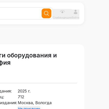
Слабовидящим
Войти
ти оборудования и
фия
дания:
2025 г.
ц:
712
издания:
Москва, Вологда
Не присвоен