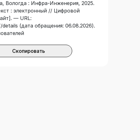
а, Вологда : Инфра-Инженерия, 2025.
я (elastic follow-up). Для
екст : электронный // Цифровой
ния и трубопроводов. Может
айт]. — URL:
особия вузов по специальностям
details (дата обращения: 06.08.2026).
ела» и «Динамика и прочность
зователей
Скопировать