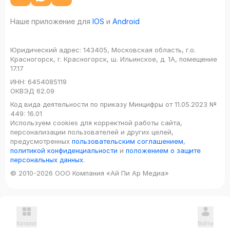
Наше приложение для
IOS
и
Android
Юридический адрес:
143405, Московская область, г.о.
Красногорск, г. Красногорск, ш. Ильинское, д. 1А, помещение
17.17
ИНН:
6454085119
ОКВЭД
62.09
Код вида деятельности по приказу Минцифры от 11.05.2023 №
449: 16.01
Используем cookies для корректной работы сайта,
персонализации пользователей и других целей,
предусмотренных
пользовательским соглашением
,
политикой конфиденциальности
и
положением о защите
персональных данных
.
© 2010-2026 ООО Компания «Ай Пи Ар Медиа»
Каталог
Войти