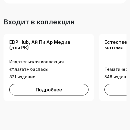
предназначено для студентов
образовательной области «Информационные
технологии», обучающихся по программам
Входит в коллекции
«Вычислительная техника и программное
обеспечение», «Data Science»,
«Информационные системы и технологии».
EDP Hub, Ай Пи Ар Медиа
Естествен
(для РК)
математик
(РК)
Издательская коллекция
«Ұлағат» баспасы
Тематическ
821 издание
548 издани
Подробнее