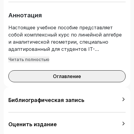
Аннотация
Настоящее учебное пособие представляет
собой комплексный курс по линейной алгебре
и аналитической геометрии, специально
адаптированный для студентов IT-
направлений. В издании систематизированы
Читать полностью
ключевые математические концепции,
охватывающие работу с матрицами,
Оглавление
векторами, системами линейных уравнений,
преобразованиями и кривыми второго
порядка. Каждая тема сопровождается
практическими примерами на языке Python с
Библиографическая запись
использованием библиотек NumPy, SciPy,
SymPy и Matplotlib, что позволяет студентам
закрепить материал через программирование
Оценить издание
и визуализацию. Учебное пособие