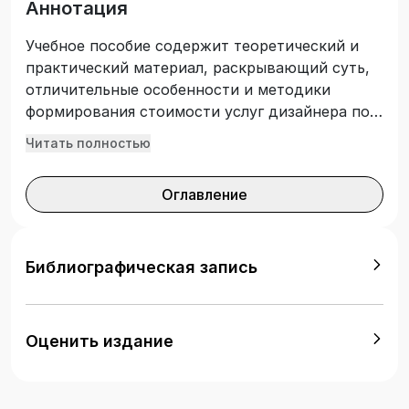
Аннотация
Учебное пособие содержит теоретический и
практический материал, раскрывающий суть,
отличительные особенности и методики
формирования стоимости услуг дизайнера по
разработке дизайн-проектов. Целью учебного
Читать полностью
пособия является оказание практической
помощи обучающимся в приобретении и
Оглавление
освоении знаний, формировании умений и
практических навыков обоснования стоимости
услуг дизайнера на основе нормативного
подхода. Подготовлено в соответствии с
Библиографическая запись
Федеральным государственным
образовательным стандартом высшего
образования. Учебное пособие предназначено
Оценить издание
для студентов направления подготовки
«Дизайн» (профиль «Дизайн среды»),
изучающих дисциплины «Организация