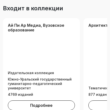
архитектурно-дизайнерской деятельности»,
Входит в коллекции
«Основы теории и методологии
проектирования в дизайне», а также для
студентов направления подготовки
Ай Пи Ар Медиа, Вузовское
Архитект
«Менеджмент», изучающих дисциплину
образование
«Оценка стоимости объектов дизайна и
моды».
Издательская коллекция
Южно-Уральский государственный
гуманитарно-педагогический
университет
Тематическ
4769 изданий
877 издани
Подробнее