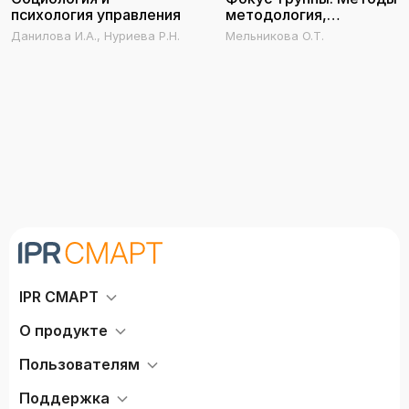
психология управления
методология,
моделирование
Данилова И.А., Нуриева Р.Н.
Мельникова О.Т.
IPR СМАРТ
О продукте
Пользователям
Поддержка