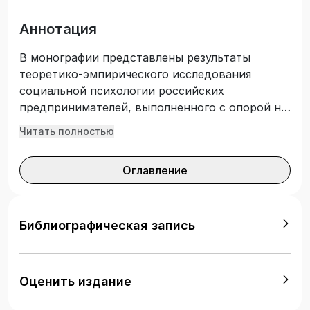
Аннотация
В монографии представлены результаты
теоретико-эмпирического исследования
социальной психологии российских
предпринимателей, выполненного с опорой на
концепцию психологических отношений
Читать полностью
субъектов экономической деятельности.
Анализируются мотивы выбора
Оглавление
предпринимательской деятельности,
отношение предпринимателей к риску,
конкуренции и неудачам, взаимоотношения с
партнерами и представителями других
Библиографическая запись
социальных групп. Рассматриваются
региональные и гендерные особенности
отношений предпринимателей, социально-
Оценить издание
психологические факторы деловой
активности, успешности и удовлетворенности